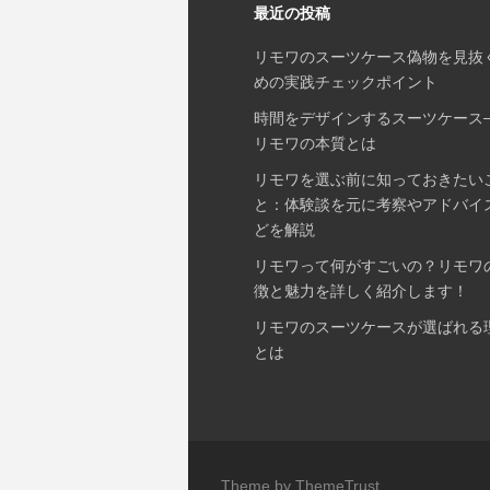
シ
最近の投稿
ョ
リモワのスーツケース偽物を見抜
ン
めの実践チェックポイント
時間をデザインするスーツケース
リモワの本質とは
リモワを選ぶ前に知っておきたい
と：体験談を元に考察やアドバイ
どを解説
リモワって何がすごいの？リモワ
徴と魅力を詳しく紹介します！
リモワのスーツケースが選ばれる
とは
Theme by ThemeTrust