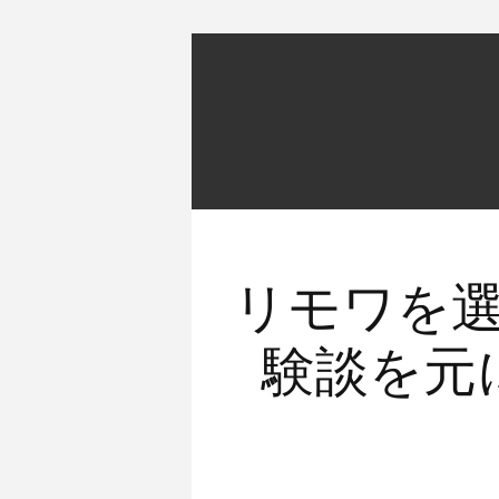
リモワを
験談を元