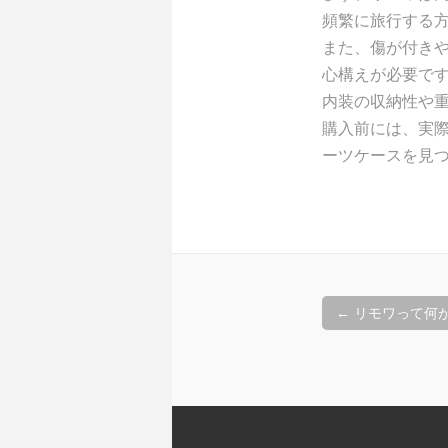
頻繁に旅行する
また、傷が付き
心構えが必要で
内装の収納性や
購入前には、実
ーツケースを見
投
←
リモワって何
稿
ナ
ビ
ゲ
ー