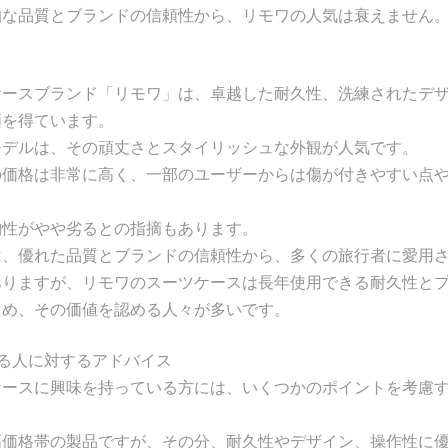
的な品質とブランドの信頼性から、リモワの人気は衰えません
ケースブランド「リモワ」は、卓越した耐久性、洗練されたデ
価を得ています。
モデルは、その頑丈さとスタイリッシュな外観が人気です。
の価格は非常に高く、一部のユーザーからは傷が付きやすい点
。
納性がやや劣るとの指摘もあります。
は、優れた品質とブランドの信頼性から、多くの旅行者に愛用
ありますが、リモワのスーツケースは長年使用できる耐久性と
ため、その価値を認める人々が多いです。
る人に対するアドバイス
ケースに興味を持っている方には、いくつかのポイントを考慮
高価格帯の製品ですが、その分、耐久性やデザイン、操作性に