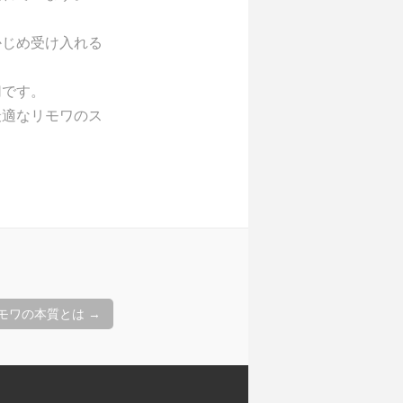
かじめ受け入れる
切です。
最適なリモワのス
リモワの本質とは
→