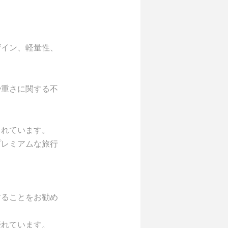
。
ザイン、軽量性、
や重さに関する不
されています。
プレミアムな旅行
することをお勧め
優れています。