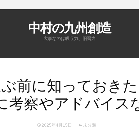
中村の九州創造
大事なのは吸収力、旧習力
コ
ン
テ
ン
選ぶ前に知っておきた
ツ
へ
に考察やアドバイス
ス
キ
ッ
2025年4月15日
未分類
プ