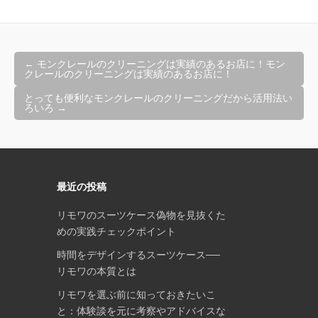
投
←
モンクレールのクリーニングは実績のあるお店に！モン
稿
クレールのクリーニングは実績のあるお店に！
ナ
とっても便利なモンクレールのクリーニングだから活用法い
ビ
ろいろ
→
ゲ
ー
シ
ョ
最近の投稿
ン
リモワのスーツケース偽物を見抜くた
めの実践チェックポイント
時間をデザインするスーツケース──
リモワの本質とは
リモワを選ぶ前に知っておきたいこ
と：体験談を元に考察やアドバイスな