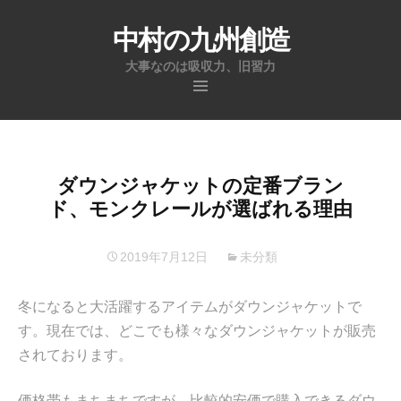
中村の九州創造
大事なのは吸収力、旧習力
コ
ン
テ
ン
ダウンジャケットの定番ブラン
ツ
ド、モンクレールが選ばれる理由
へ
ス
2019年7月12日
未分類
キ
ッ
冬になると大活躍するアイテムがダウンジャケットで
プ
す。現在では、どこでも様々なダウンジャケットが販売
されております。
価格帯もまちまちですが、比較的安価で購入できるダウ