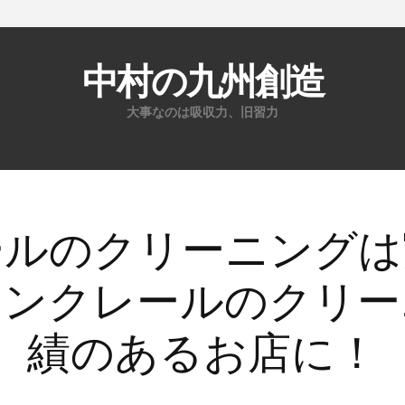
中村の九州創造
大事なのは吸収力、旧習力
コ
ン
テ
ン
ールのクリーニングは
ツ
へ
モンクレールのクリー
ス
キ
績のあるお店に！
ッ
プ