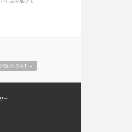
多いお店を選びま
が選ばれる理由
→
リー