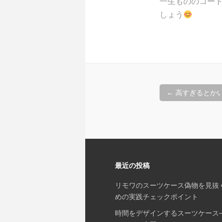
一生もののコー
しょう
投
←
高すぎるとか
稿
ナ
ビ
ゲ
ー
シ
最近の投稿
ョ
リモワのスーツケース偽物を見抜
ン
めの実践チェックポイント
時間をデザインするスーツケース