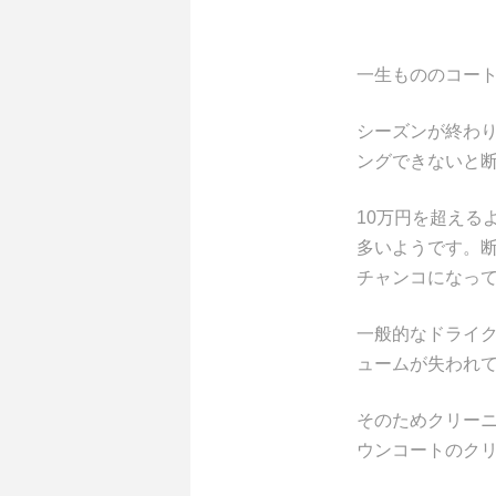
一生もののコー
シーズンが終わ
ングできないと
10万円を超える
多いようです。
チャンコになっ
一般的なドライ
ュームが失われ
そのためクリー
ウンコートのク